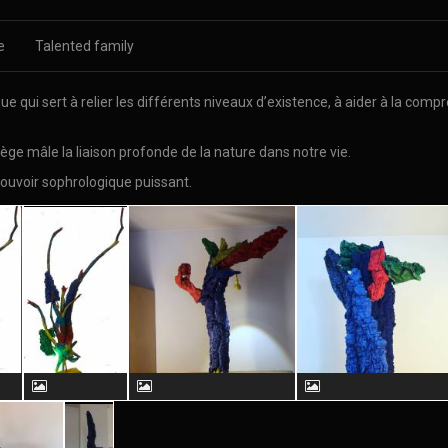
e
Talented family
 qui sert à relier les différents niveaux d’existence, à aider à la com
iège mâle la liaison profonde de la nature dans notre vie.
ouvoir sophrologique puissant.